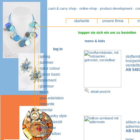
· cash & carry shop · online-shop · product-development · co
startseite
unsere firma
m
loggen sie sich ein um zu bestellen
teens & kids
log in
spring
stoffarm
holzperl
summer
verstell
natur colour
AB 548
colour basic
statement
glamour
detail ansicht
black
glas-edelstein
romantik
oriental
int. country style
sweet klassik
silikon 
adlermo
silver line
AB 538
gold & silber
perlen
farbe: