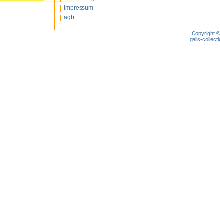
impressum
agb
Copyright ©
gelis-colle